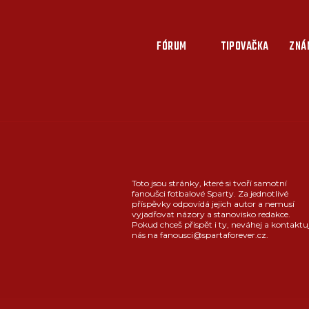
FÓRUM
TIPOVAČKA
ZNÁ
Toto jsou stránky, které si tvoří samotní
fanoušci fotbalové Sparty. Za jednotlivé
příspěvky odpovídá jejich autor a nemusí
vyjadřovat názory a stanovisko redakce.
Pokud chceš přispět i ty, neváhej a kontaktu
nás na fanousci@spartaforever.cz.