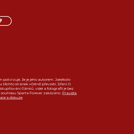
P
m potvrzuje, že je jeho autorem. Jakékoliv
u těchto stránek včetně převzetí, šíření či
ístupňování článků, videí a fotografií je bez
souhlasu Sparta Forever zakázáno.
Pravidla
race a diskuze
.