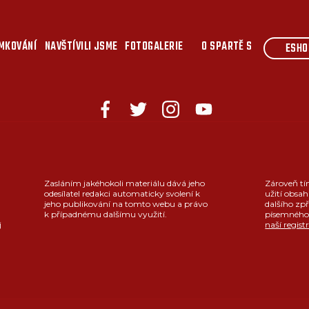
MKOVÁNÍ
NAVŠTÍVILI JSME
FOTOGALERIE
O SPARTĚ S
ESHO
Zasláním jakéhokoli materiálu dává jeho
Zároveň tí
odesílatel redakci automaticky svolení k
užití obsah
jeho publikování na tomto webu a právo
dalšího zpř
k případnému dalšímu využití.
písemného 
j
naší regist