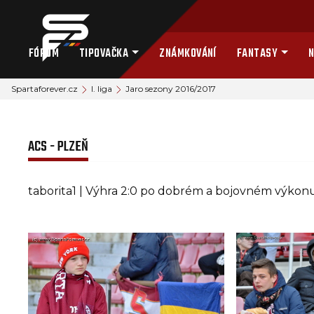
FÓRUM
TIPOVAČKA
ZNÁMKOVÁNÍ
FANTASY
N
Spartaforever.cz
I. liga
Jaro sezony 2016/2017
ACS - PLZEŇ
taborita1 | Výhra 2:0 po dobrém a bojovném výkonu