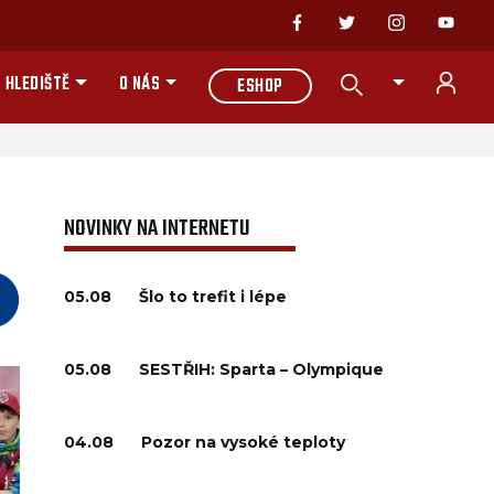
 HLEDIŠTĚ
O NÁS
ESHOP
NOVINKY NA INTERNETU
05.08
Šlo to trefit i lépe
05.08
SESTŘIH: Sparta – Olympique
04.08
Pozor na vysoké teploty