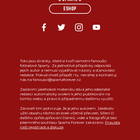
ESHOP
Toto jsou stránky, které si tvoří samotní fanoušci
fotbalové Sparty. Za jednotlivé příspěvky odpovídá
jejich autor a nemusí vyjadřovat názory a stanovisko
redakce. Pokud chceš přispět i ty, neváhej a kontaktuj
nás na fanousci@spartaforever.cz.
Zasláním jakéhokoli materiálu dává jeho odesílatel
redakci automaticky svolení k jeho publikování na
tomto webu a právo k případnému dalšímu využití.
Zároveň tím potvrzuje, že je jeho autorem. Jakékoliv
užití obsahu těchto stránek včetně převzetí, šíření či
dalšího zpřístupňování článků, videí a fotografií je bez
písemného souhlasu Sparta Forever zakázáno.
Pravidla
naší registrace a diskuze
.