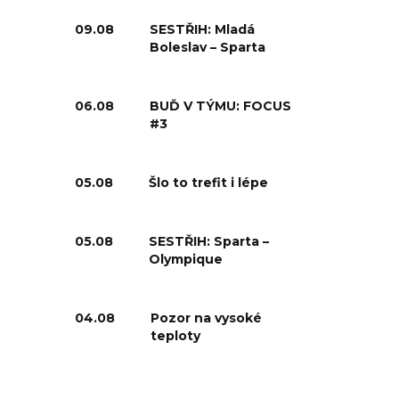
09.08
SESTŘIH: Mladá
Boleslav – Sparta
06.08
BUĎ V TÝMU: FOCUS
#3
05.08
Šlo to trefit i lépe
05.08
SESTŘIH: Sparta –
Olympique
04.08
Pozor na vysoké
teploty