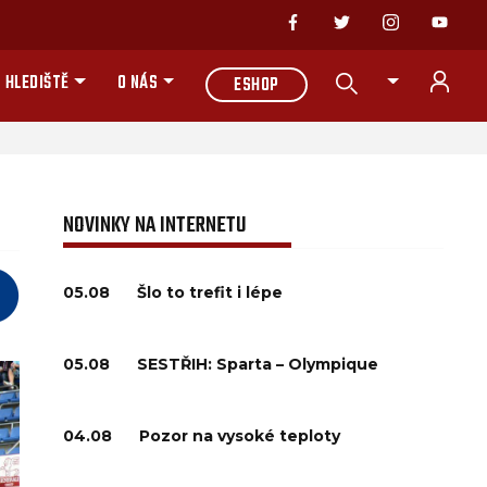
 HLEDIŠTĚ
O NÁS
ESHOP
NOVINKY NA INTERNETU
05.08
Šlo to trefit i lépe
05.08
SESTŘIH: Sparta – Olympique
04.08
Pozor na vysoké teploty