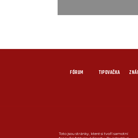
FÓRUM
TIPOVAČKA
ZNÁ
Toto jsou stránky, které si tvoří samotní