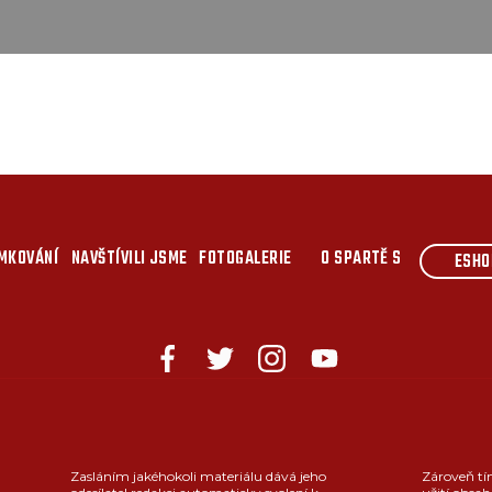
MKOVÁNÍ
NAVŠTÍVILI JSME
FOTOGALERIE
O SPARTĚ S
ESHO
Zasláním jakéhokoli materiálu dává jeho
Zároveň tí