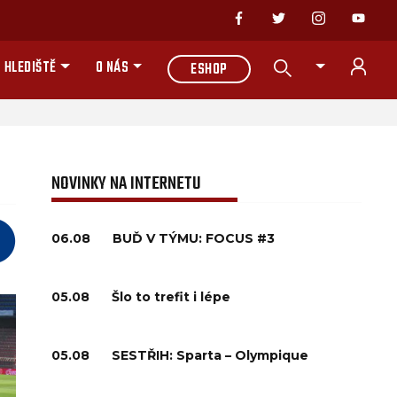
 HLEDIŠTĚ
O NÁS
ESHOP
NOVINKY NA INTERNETU
06.08
BUĎ V TÝMU: FOCUS #3
05.08
Šlo to trefit i lépe
05.08
SESTŘIH: Sparta – Olympique