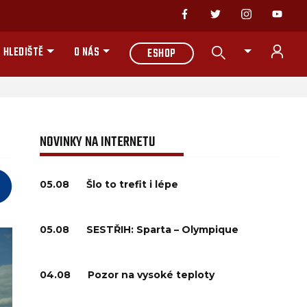
 HLEDIŠTĚ
O NÁS
ESHOP
NOVINKY NA INTERNETU
05.08
Šlo to trefit i lépe
05.08
SESTŘIH: Sparta – Olympique
04.08
Pozor na vysoké teploty