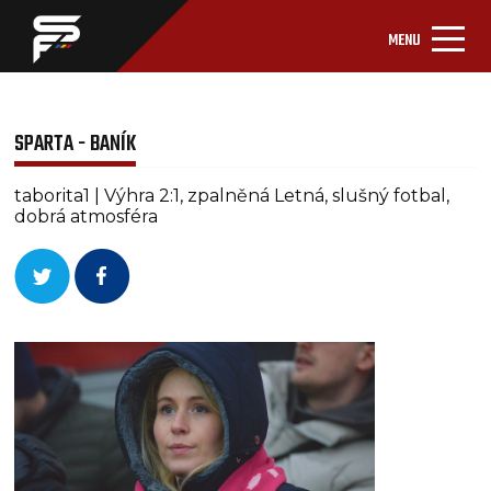
MENU
SPARTA - BANÍK
taborita1 | Výhra 2:1, zpalněná Letná, slušný fotbal,
dobrá atmosféra