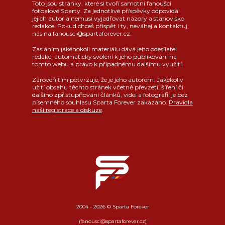
Toto jsou stránky, které si tvoří samotní fanoušci
fotbalové Sparty. Za jednotlivé příspěvky odpovídá
jejich autor a nemusí vyjadřovat názory a stanovisko
redakce. Pokud chceš přispět i ty, neváhej a kontaktuj
nás na fanousci@spartaforever.cz.
Zasláním jakéhokoli materiálu dává jeho odesílatel
redakci automaticky svolení k jeho publikování na
tomto webu a právo k případnému dalšímu využití.
Zároveň tím potvrzuje, že je jeho autorem. Jakékoliv
užití obsahu těchto stránek včetně převzetí, šíření či
dalšího zpřístupňování článků, videí a fotografií je bez
písemného souhlasu Sparta Forever zakázáno.
Pravidla
naší registrace a diskuze
.
2004 - 2026 © Sparta Forever
(fanousci@spartaforever.cz)