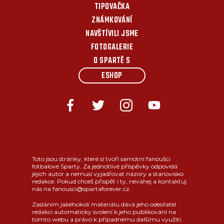
TIPOVAČKA
ZNÁMKOVÁNÍ
NAVŠTÍVILI JSME
FOTOGALERIE
O SPARTĚ S
ESHOP
Toto jsou stránky, které si tvoří samotní fanoušci
fotbalové Sparty. Za jednotlivé příspěvky odpovídá
jejich autor a nemusí vyjadřovat názory a stanovisko
redakce. Pokud chceš přispět i ty, neváhej a kontaktuj
nás na fanousci@spartaforever.cz.
Zasláním jakéhokoli materiálu dává jeho odesílatel
redakci automaticky svolení k jeho publikování na
tomto webu a právo k případnému dalšímu využití.