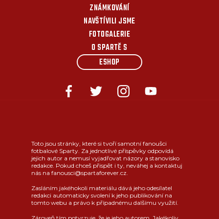
ZNÁMKOVÁNÍ
NAVŠTÍVILI JSME
FOTOGALERIE
O SPARTĚ S
ESHOP
Toto jsou stránky, které si tvoří samotní fanoušci
fotbalové Sparty. Za jednotlivé příspěvky odpovídá
jejich autor a nemusí vyjadřovat názory a stanovisko
redakce. Pokud chceš přispět i ty, neváhej a kontaktuj
nás na fanousci@spartaforever.cz.
Zasláním jakéhokoli materiálu dává jeho odesílatel
redakci automaticky svolení k jeho publikování na
tomto webu a právo k případnému dalšímu využití.
Zároveň tím potvrzuje, že je jeho autorem. Jakékoliv