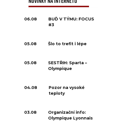
NOVINKY NA INTERNETU
06.08
BUĎ V TÝMU: FOCUS
#3
05.08
Šlo to trefit i lépe
05.08
SESTŘIH: Sparta –
Olympique
04.08
Pozor na vysoké
teploty
03.08
Organizační info:
Olympique Lyonnais