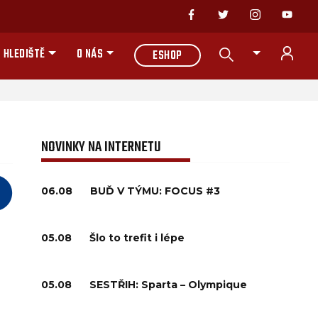
 HLEDIŠTĚ
O NÁS
ESHOP
NOVINKY NA INTERNETU
06.08
BUĎ V TÝMU: FOCUS #3
05.08
Šlo to trefit i lépe
05.08
SESTŘIH: Sparta – Olympique