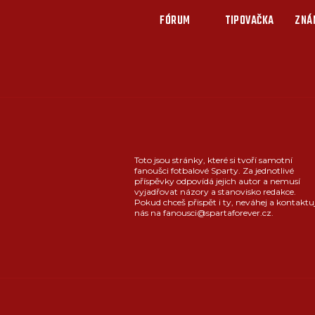
FÓRUM
TIPOVAČKA
ZNÁ
Toto jsou stránky, které si tvoří samotní
fanoušci fotbalové Sparty. Za jednotlivé
příspěvky odpovídá jejich autor a nemusí
vyjadřovat názory a stanovisko redakce.
Pokud chceš přispět i ty, neváhej a kontaktu
nás na fanousci@spartaforever.cz.