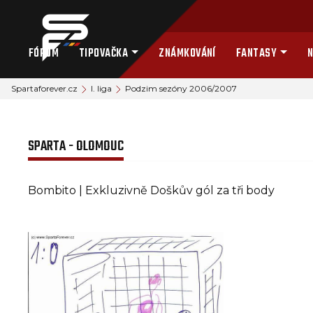
FÓRUM
TIPOVAČKA
ZNÁMKOVÁNÍ
FANTASY
N
Spartaforever.cz
I. liga
Podzim sezóny 2006/2007
SPARTA - OLOMOUC
Bombito | Exkluzivně Doškův gól za tři body