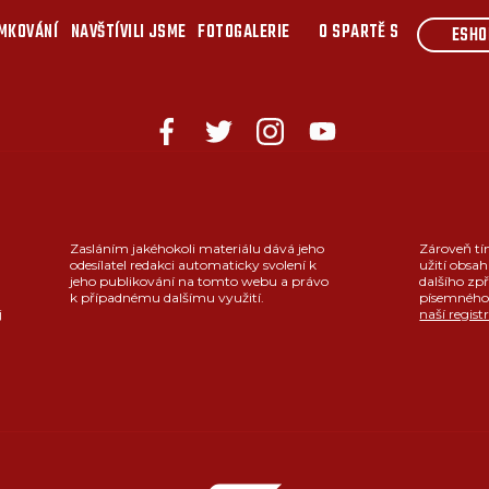
MKOVÁNÍ
NAVŠTÍVILI JSME
FOTOGALERIE
O SPARTĚ S
ESHO
Zasláním jakéhokoli materiálu dává jeho
Zároveň tí
odesílatel redakci automaticky svolení k
užití obsah
jeho publikování na tomto webu a právo
dalšího zpř
k případnému dalšímu využití.
písemného 
j
naší regist