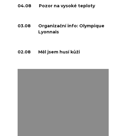
04.08
Pozor na vysoké teploty
03.08
Organizační info: Olympique
Lyonnais
02.08
Měl jsem husí kůži