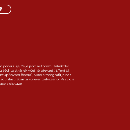
P
m potvrzuje, že je jeho autorem. Jakékoliv
u těchto stránek včetně převzetí, šíření či
ístupňování článků, videí a fotografií je bez
souhlasu Sparta Forever zakázáno.
Pravidla
race a diskuze
.