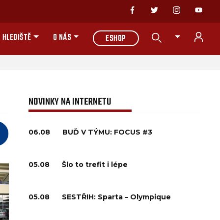
 HLEDIŠTĚ
O NÁS
ESHOP
NOVINKY NA INTERNETU
06.08
BUĎ V TÝMU: FOCUS #3
05.08
Šlo to trefit i lépe
05.08
SESTŘIH: Sparta – Olympique