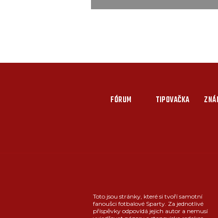
FÓRUM
TIPOVAČKA
ZNÁ
Toto jsou stránky, které si tvoří samotní
fanoušci fotbalové Sparty. Za jednotlivé
příspěvky odpovídá jejich autor a nemusí