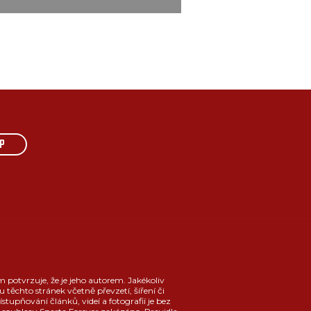
P
m potvrzuje, že je jeho autorem. Jakékoliv
u těchto stránek včetně převzetí, šíření či
ístupňování článků, videí a fotografií je bez