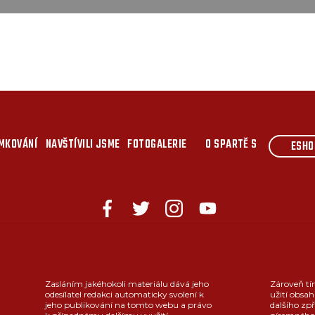
MKOVÁNÍ
NAVŠTÍVILI JSME
FOTOGALERIE
O SPARTĚ S
ESHO
Zasláním jakéhokoli materiálu dává jeho
Zároveň tí
odesílatel redakci automaticky svolení k
užití obsah
jeho publikování na tomto webu a právo
dalšího zpř