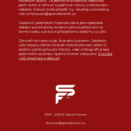
fotbalové Sparty. Za jednotlivé příspěvky odpovídá
jejich autor a nemusí vyjadřovat názory a stanovisko
redakce. Pokud chceš přispět i ty, neváhej a kontaktuj
nás na fanousci@spartaforever.cz.
Zasláním jakéhokoli materiálu dává jeho odesílatel
redakci automaticky svolení k jeho publikování na
tomto webu a právo k případnému dalšímu využití.
Zároveň tím potvrzuje, že je jeho autorem. Jakékoliv
užití obsahu těchto stránek včetně převzetí, šíření či
dalšího zpřístupňování článků, videí a fotografií je bez
písemného souhlasu Sparta Forever zakázáno.
Pravidla
naší registrace a diskuze
.
2004 - 2026 © Sparta Forever
(fanousci@spartaforever.cz)