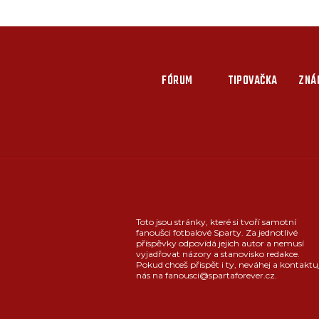
FÓRUM
TIPOVAČKA
ZNÁ
Toto jsou stránky, které si tvoří samotní
fanoušci fotbalové Sparty. Za jednotlivé
příspěvky odpovídá jejich autor a nemusí
vyjadřovat názory a stanovisko redakce.
Pokud chceš přispět i ty, neváhej a kontaktu
nás na fanousci@spartaforever.cz.