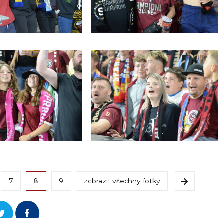
7
8
9
zobrazit všechny fotky