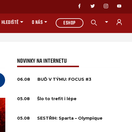
 HLEDIŠTĚ
O NÁS
ESHOP
NOVINKY NA INTERNETU
06.08
BUĎ V TÝMU: FOCUS #3
05.08
Šlo to trefit i lépe
05.08
SESTŘIH: Sparta – Olympique