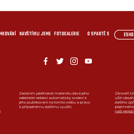
MKOVÁNÍ
NAVŠTÍVILI JSME
FOTOGALERIE
O SPARTĚ S
ESHO
Zasláním jakéhokoli materiálu dává jeho
Zároveň tí
odesílatel redakci automaticky svolení k
užití obsah
jeho publikování na tomto webu a právo
dalšího zpř
k případnému dalšímu využití.
písemného 
j
naší regist