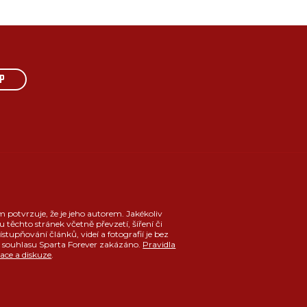
P
m potvrzuje, že je jeho autorem. Jakékoliv
u těchto stránek včetně převzetí, šíření či
ístupňování článků, videí a fotografií je bez
souhlasu Sparta Forever zakázáno.
Pravidla
race a diskuze
.