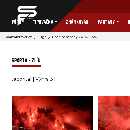
FÓRUM
TIPOVAČKA
ZNÁMKOVÁNÍ
FANTASY
N
Spartaforever.cz
I. liga
Podzim sezóny 2025/2026
SPARTA - ZLÍN
taborita1 | Výhra 3:1