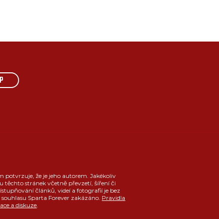
P
m potvrzuje, že je jeho autorem. Jakékoliv
u těchto stránek včetně převzetí, šíření či
ístupňování článků, videí a fotografií je bez
souhlasu Sparta Forever zakázáno.
Pravidla
race a diskuze
.