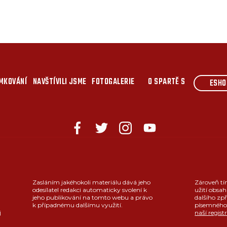
MKOVÁNÍ
NAVŠTÍVILI JSME
FOTOGALERIE
O SPARTĚ S
ESHO
Zasláním jakéhokoli materiálu dává jeho
Zároveň tí
odesílatel redakci automaticky svolení k
užití obsah
jeho publikování na tomto webu a právo
dalšího zpř
k případnému dalšímu využití.
písemného 
j
naší regist