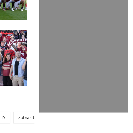
17
zobrazit