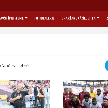
AVŠTÍVILI JSME
FOTOGALERIE
SPARŤANSKÁ ŠLECHTA
Z
arťanů na Letné