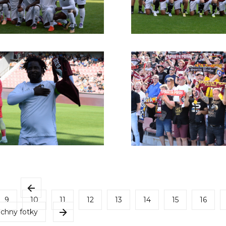
9
10
11
12
13
14
15
16
chny fotky