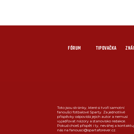
FÓRUM
TIPOVAČKA
ZNÁ
Toto jsou stránky, které si tvoří samotní
fanoušci fotbalové Sparty. Za jednotlivé
příspěvky odpovídá jejich autor a nemusí
vyjadřovat názory a stanovisko redakce.
Pokud chceš přispět i ty, neváhej a kontaktu
nás na fanousci@spartaforever.cz.