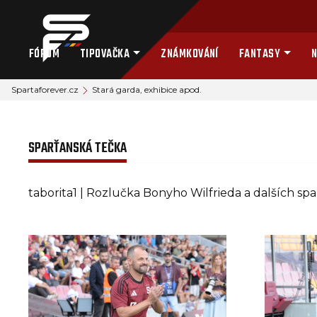
FÓRUM
TIPOVAČKA
ZNÁMKOVÁNÍ
FANTASY
N
Spartaforever.cz
Stará garda, exhibice apod.
SPARŤANSKÁ TEČKA
taborita1 | Rozlučka Bonyho Wilfrieda a dalších sp