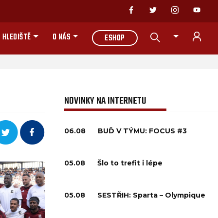
 HLEDIŠTĚ
O NÁS
ESHOP
NOVINKY NA INTERNETU
06.08
BUĎ V TÝMU: FOCUS #3
05.08
Šlo to trefit i lépe
05.08
SESTŘIH: Sparta – Olympique