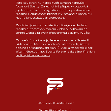
Toto jsou stránky, které si tvoří samotní fanoušci
fotbalové Sparty. Za jednotlivé příspěvky odpovídá
jejich autor a nemusí vyjadřovat názory a stanovisko
redakce. Pokud chceš přispět i ty, neváhej a kontaktuj
nás na fanousci@spartaforever.cz.
Zasláním jakéhokoli materiálu dává jeho odesílatel
redakci automaticky svolení k jeho publikování na
tomto webu a právo k případnému dalšímu využití.
Zároveň tím potvrzuje, že je jeho autorem. Jakékoliv
užití obsahu těchto stránek včetně převzetí, šíření či
dalšího zpřístupňování článků, videí a fotografií je bez
písemného souhlasu Sparta Forever zakázáno.
Pravidla
naší registrace a diskuze
.
2004 - 2026 © Sparta Forever
(fanousci@spartaforever.cz)