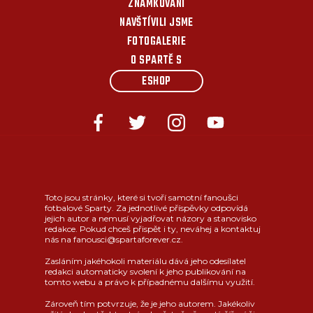
ZNÁMKOVÁNÍ
NAVŠTÍVILI JSME
FOTOGALERIE
O SPARTĚ S
ESHOP
Toto jsou stránky, které si tvoří samotní fanoušci
fotbalové Sparty. Za jednotlivé příspěvky odpovídá
jejich autor a nemusí vyjadřovat názory a stanovisko
redakce. Pokud chceš přispět i ty, neváhej a kontaktuj
nás na fanousci@spartaforever.cz.
Zasláním jakéhokoli materiálu dává jeho odesílatel
redakci automaticky svolení k jeho publikování na
tomto webu a právo k případnému dalšímu využití.
Zároveň tím potvrzuje, že je jeho autorem. Jakékoliv