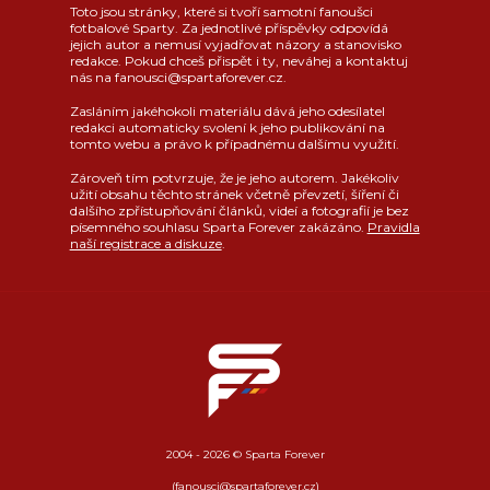
Toto jsou stránky, které si tvoří samotní fanoušci
fotbalové Sparty. Za jednotlivé příspěvky odpovídá
jejich autor a nemusí vyjadřovat názory a stanovisko
redakce. Pokud chceš přispět i ty, neváhej a kontaktuj
nás na fanousci@spartaforever.cz.
Zasláním jakéhokoli materiálu dává jeho odesílatel
redakci automaticky svolení k jeho publikování na
tomto webu a právo k případnému dalšímu využití.
Zároveň tím potvrzuje, že je jeho autorem. Jakékoliv
užití obsahu těchto stránek včetně převzetí, šíření či
dalšího zpřístupňování článků, videí a fotografií je bez
písemného souhlasu Sparta Forever zakázáno.
Pravidla
naší registrace a diskuze
.
2004 - 2026 © Sparta Forever
(fanousci@spartaforever.cz)