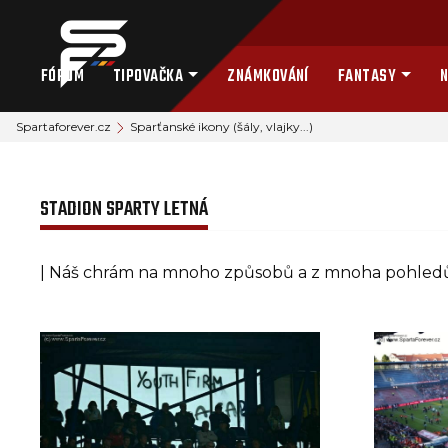
FÓRUM
TIPOVAČKA
ZNÁMKOVÁNÍ
FANTASY
N
Spartaforever.cz
Sparťanské ikony (šály, vlajky...)
STADION SPARTY LETNÁ
| Náš chrám na mnoho způsobů a z mnoha pohledů.