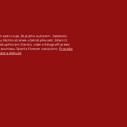
m potvrzuje, že je jeho autorem. Jakékoliv
u těchto stránek včetně převzetí, šíření či
ístupňování článků, videí a fotografií je bez
souhlasu Sparta Forever zakázáno.
Pravidla
race a diskuze
.