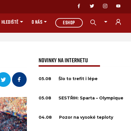
 HLEDIŠTĚ
O NÁS
ESHOP
NOVINKY NA INTERNETU
05.08
Šlo to trefit i lépe
05.08
SESTŘIH: Sparta – Olympique
04.08
Pozor na vysoké teploty