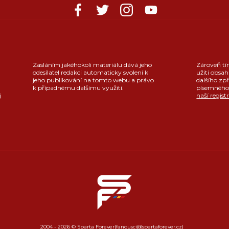
Zasláním jakéhokoli materiálu dává jeho
Zároveň tí
odesílatel redakci automaticky svolení k
užití obsah
jeho publikování na tomto webu a právo
dalšího zpř
k případnému dalšímu využití.
písemného 
j
naší regist
2004 - 2026 © Sparta Forever
(fanousci@spartaforever.cz)