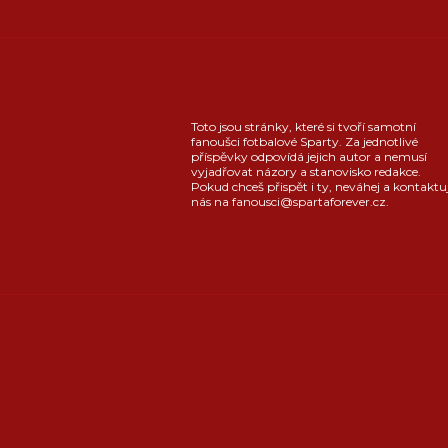
Toto jsou stránky, které si tvoří samotní
fanoušci fotbalové Sparty. Za jednotlivé
příspěvky odpovídá jejich autor a nemusí
vyjadřovat názory a stanovisko redakce.
Pokud chceš přispět i ty, neváhej a kontaktu
nás na fanousci@spartaforever.cz.