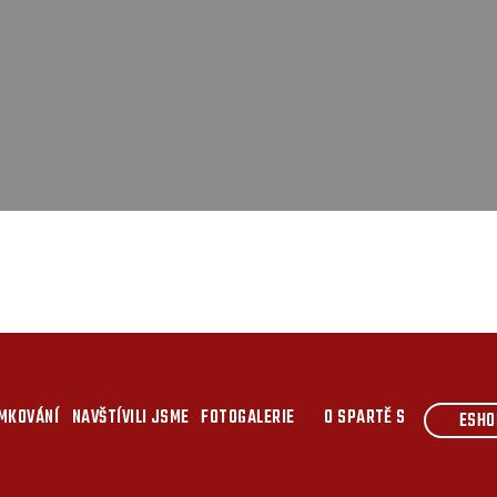
MKOVÁNÍ
NAVŠTÍVILI JSME
FOTOGALERIE
O SPARTĚ S
ESHO