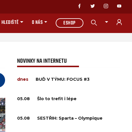
 HLEDIŠTĚ
O NÁS
ESHOP
NOVINKY NA INTERNETU
dnes
BUĎ V TÝMU: FOCUS #3
05.08
Šlo to trefit i lépe
05.08
SESTŘIH: Sparta – Olympique