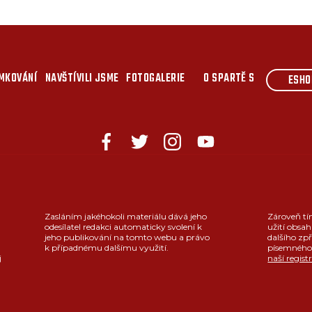
MKOVÁNÍ
NAVŠTÍVILI JSME
FOTOGALERIE
O SPARTĚ S
ESHO
Zasláním jakéhokoli materiálu dává jeho
Zároveň tí
odesílatel redakci automaticky svolení k
užití obsah
jeho publikování na tomto webu a právo
dalšího zpř
k případnému dalšímu využití.
písemného 
j
naší regist