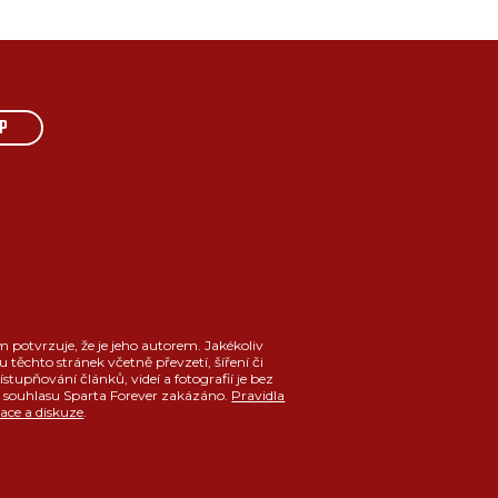
P
m potvrzuje, že je jeho autorem. Jakékoliv
u těchto stránek včetně převzetí, šíření či
ístupňování článků, videí a fotografií je bez
souhlasu Sparta Forever zakázáno.
Pravidla
race a diskuze
.