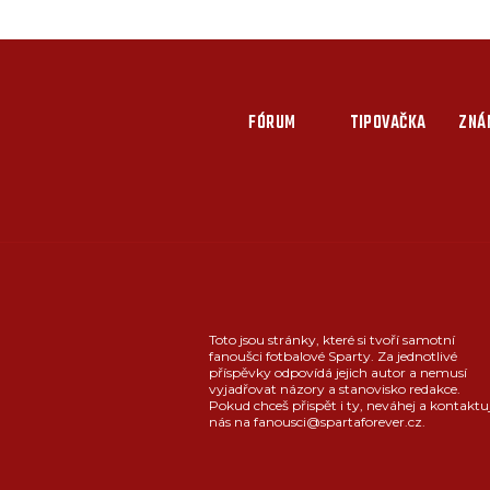
FÓRUM
TIPOVAČKA
ZNÁ
Toto jsou stránky, které si tvoří samotní
fanoušci fotbalové Sparty. Za jednotlivé
příspěvky odpovídá jejich autor a nemusí
vyjadřovat názory a stanovisko redakce.
Pokud chceš přispět i ty, neváhej a kontaktu
nás na fanousci@spartaforever.cz.