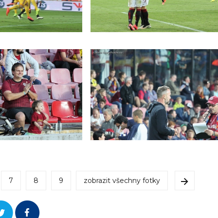
7
8
9
zobrazit všechny fotky