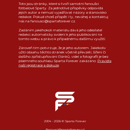
Toto jsou stránky, které si tvoří samotní fanoušci
fotbalové Sparty. Za jednotlivé příspěvky odpovídá
jejich autor a nemusí vyjadřovat názory a stanovisko
redakce. Pokud chceš přispět i ty, neváhej a kontaktuj
nás na fanousci@spartaforever.cz.
Zasláním jakéhokoli materiálu dává jeho odesílatel
redakci automaticky svolení k jeho publikování na
tomto webu a právo k případnému dalšímu využití.
Zároveň tím potvrzuje, že je jeho autorem. Jakékoliv
užití obsahu těchto stránek včetně převzetí, šíření či
dalšího zpřístupňování článků, videí a fotografií je bez
písemného souhlasu Sparta Forever zakázáno.
Pravidla
naší registrace a diskuze
.
2004 - 2026 © Sparta Forever
(fanousci@spartaforever.cz)