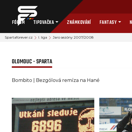
FÓRUM
TIPOVAČKA
ZNÁMKOVÁNÍ
FANTASY
N
Spartaforever.cz
I. liga
Jaro sezóny 2007/2008
OLOMOUC - SPARTA
Bombito | Bezgólová remíza na Hané