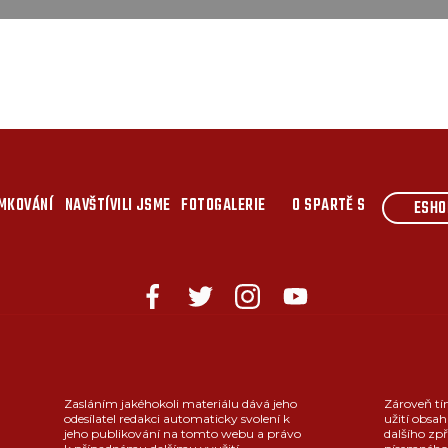
MKOVÁNÍ
NAVŠTÍVILI JSME
FOTOGALERIE
O SPARTĚ S
ESHO
Zasláním jakéhokoli materiálu dává jeho
Zároveň tí
odesílatel redakci automaticky svolení k
užití obsah
jeho publikování na tomto webu a právo
dalšího zpř