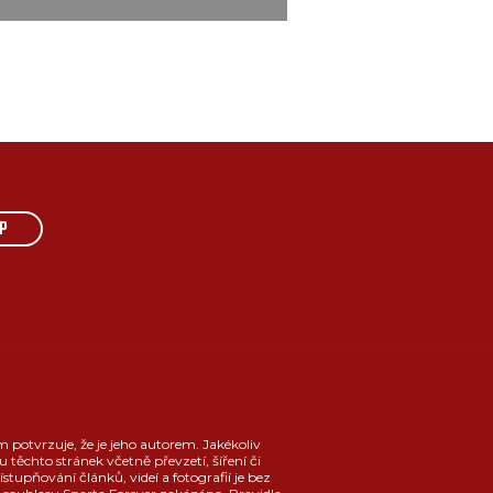
P
m potvrzuje, že je jeho autorem. Jakékoliv
u těchto stránek včetně převzetí, šíření či
ístupňování článků, videí a fotografií je bez