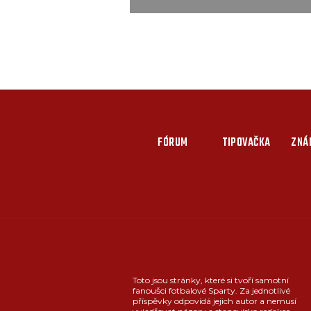
FÓRUM
TIPOVAČKA
ZNÁ
Toto jsou stránky, které si tvoří samotní
fanoušci fotbalové Sparty. Za jednotlivé
příspěvky odpovídá jejich autor a nemusí