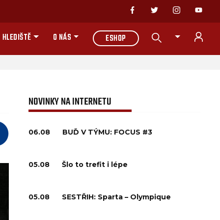
 HLEDIŠTĚ
O NÁS
ESHOP
NOVINKY NA INTERNETU
06.08
BUĎ V TÝMU: FOCUS #3
05.08
Šlo to trefit i lépe
05.08
SESTŘIH: Sparta – Olympique