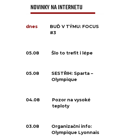
NOVINKY NA INTERNETU
dnes
BUĎ V TÝMU: FOCUS
#3
05.08
Šlo to trefit i lépe
05.08
SESTŘIH: Sparta –
Olympique
04.08
Pozor na vysoké
teploty
03.08
Organizační info:
Olympique Lyonnais