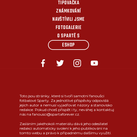
TIPOVAČKA
ZNÁMKOVÁNÍ
NAVŠTÍVILI JSME
FOTOGALERIE
O SPARTĚ S
ESHOP
Toto jsou stránky, které si tvoří samotní fanoušci
fotbalové Sparty. Za jednotlivé příspěvky odpovídá
jejich autor a nemusí vyjadřovat názory a stanovisko
redakce. Pokud chceš přispět i ty, neváhej a kontaktuj
nás na fanousci@spartaforever.cz.
Zasláním jakéhokoli materiálu dává jeho odesílatel
redakci automaticky svolení k jeho publikování na
tomto webu a právo k případnému dalšímu využití.