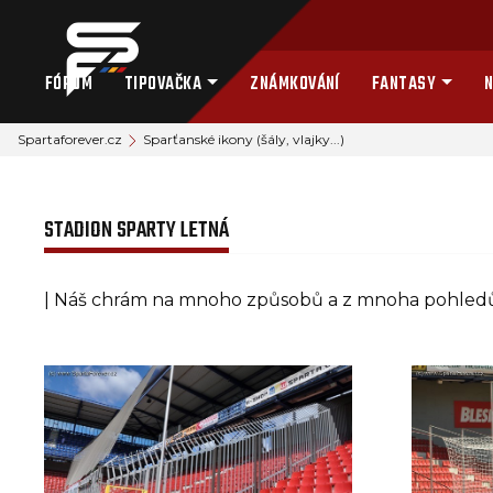
FÓRUM
TIPOVAČKA
ZNÁMKOVÁNÍ
FANTASY
N
Spartaforever.cz
Sparťanské ikony (šály, vlajky...)
STADION SPARTY LETNÁ
| Náš chrám na mnoho způsobů a z mnoha pohledů.