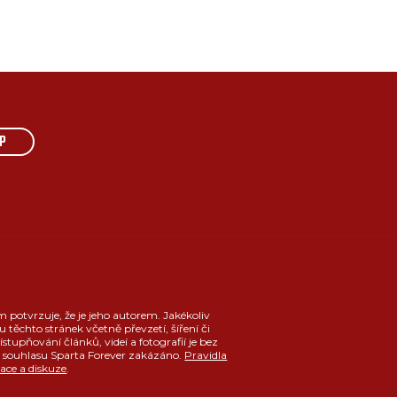
P
m potvrzuje, že je jeho autorem. Jakékoliv
u těchto stránek včetně převzetí, šíření či
ístupňování článků, videí a fotografií je bez
souhlasu Sparta Forever zakázáno.
Pravidla
race a diskuze
.