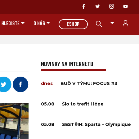
 HLEDIŠTĚ
O NÁS
ESHOP
NOVINKY NA INTERNETU
dnes
BUĎ V TÝMU: FOCUS #3
05.08
Šlo to trefit i lépe
05.08
SESTŘIH: Sparta – Olympique