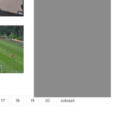
17
18
19
20
zobrazit