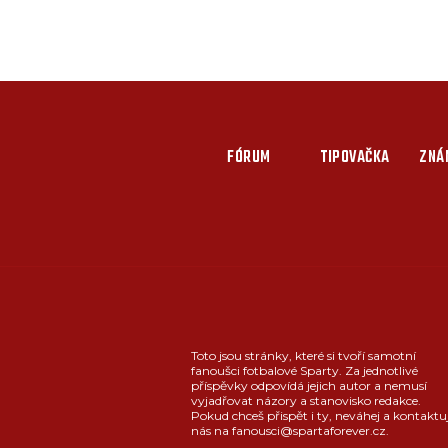
FÓRUM
TIPOVAČKA
ZNÁ
Toto jsou stránky, které si tvoří samotní
fanoušci fotbalové Sparty. Za jednotlivé
příspěvky odpovídá jejich autor a nemusí
vyjadřovat názory a stanovisko redakce.
Pokud chceš přispět i ty, neváhej a kontaktu
nás na fanousci@spartaforever.cz.