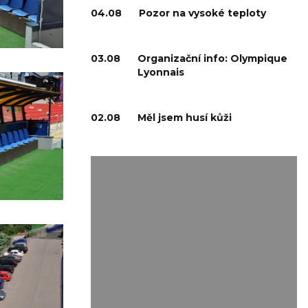
04.08
Pozor na vysoké teploty
03.08
Organizační info: Olympique
Lyonnais
02.08
Měl jsem husí kůži