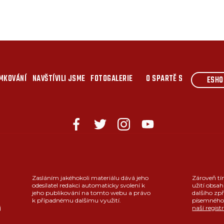
MKOVÁNÍ
NAVŠTÍVILI JSME
FOTOGALERIE
O SPARTĚ S
ESHO
Zasláním jakéhokoli materiálu dává jeho
Zároveň tí
odesílatel redakci automaticky svolení k
užití obsah
jeho publikování na tomto webu a právo
dalšího zpř
k případnému dalšímu využití.
písemného 
j
naší regist