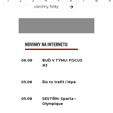
1
2
3
4
5
6
7
8
9
všechny fotky
NOVINKY NA INTERNETU
06.08
BUĎ V TÝMU: FOCUS
#3
05.08
Šlo to trefit i lépe
05.08
SESTŘIH: Sparta –
Olympique