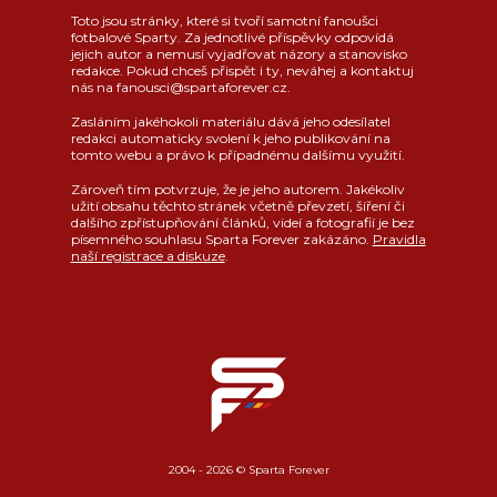
Toto jsou stránky, které si tvoří samotní fanoušci
fotbalové Sparty. Za jednotlivé příspěvky odpovídá
jejich autor a nemusí vyjadřovat názory a stanovisko
redakce. Pokud chceš přispět i ty, neváhej a kontaktuj
nás na fanousci@spartaforever.cz.
Zasláním jakéhokoli materiálu dává jeho odesílatel
redakci automaticky svolení k jeho publikování na
tomto webu a právo k případnému dalšímu využití.
Zároveň tím potvrzuje, že je jeho autorem. Jakékoliv
užití obsahu těchto stránek včetně převzetí, šíření či
dalšího zpřístupňování článků, videí a fotografií je bez
písemného souhlasu Sparta Forever zakázáno.
Pravidla
naší registrace a diskuze
.
2004 - 2026 © Sparta Forever