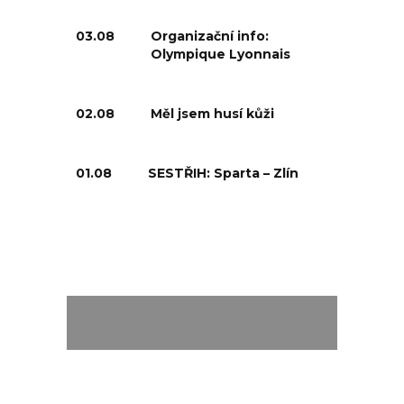
03.08
Organizační info:
Olympique Lyonnais
02.08
Měl jsem husí kůži
01.08
SESTŘIH: Sparta – Zlín