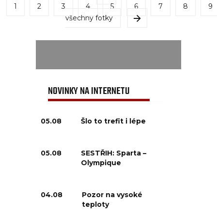
1
2
3
4
5
6
7
8
9
všechny fotky
NOVINKY NA INTERNETU
05.08
Šlo to trefit i lépe
05.08
SESTŘIH: Sparta –
Olympique
04.08
Pozor na vysoké
teploty