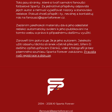
Toto jsou stránky, které si tvoří samotní fanoušci
fotbalové Sparty. Za jednotlivé příspěvky odpovídá
jejich autor a nemusí vyjadřovat názory a stanovisko
redakce. Pokud chceš přispět i ty, neváhej a kontaktuj
nás na fanousci@spartaforever.cz.
Zasláním jakéhokoli materiálu dává jeho odesílatel
redakci automaticky svolení k jeho publikování na
tomto webu a právo k případnému dalšímu využití.
Zároveň tím potvrzuje, že je jeho autorem. Jakékoliv
užití obsahu těchto stránek včetně převzetí, šíření či
dalšího zpřístupňování článků, videí a fotografií je bez
písemného souhlasu Sparta Forever zakázáno.
Pravidla
naší registrace a diskuze
.
2004 - 2026 © Sparta Forever
(fanousci@spartaforever.cz)