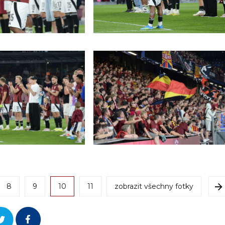
8
9
10
11
zobrazit všechny fotky