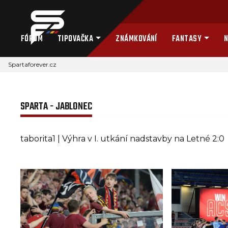
FÓRUM
TIPOVAČKA
ZNÁMKOVÁNÍ
FANTASY
N
Spartaforever.cz
SPARTA - JABLONEC
taborita1 | Výhra v I. utkání nadstavby na Letné 2:0