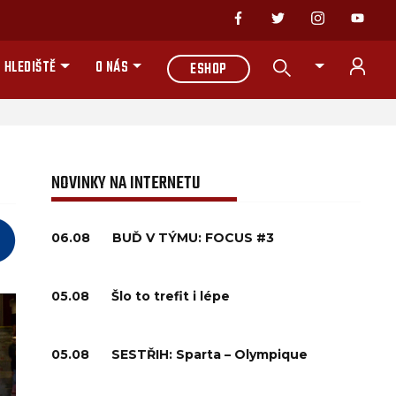
 HLEDIŠTĚ
O NÁS
ESHOP
NOVINKY NA INTERNETU
06.08
BUĎ V TÝMU: FOCUS #3
05.08
Šlo to trefit i lépe
05.08
SESTŘIH: Sparta – Olympique