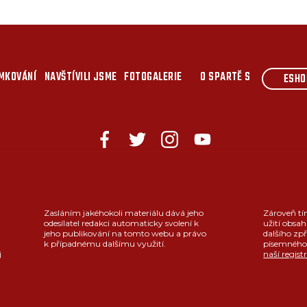
MKOVÁNÍ
NAVŠTÍVILI JSME
FOTOGALERIE
O SPARTĚ S
ESHO
Zasláním jakéhokoli materiálu dává jeho
Zároveň tí
odesílatel redakci automaticky svolení k
užití obsah
jeho publikování na tomto webu a právo
dalšího zpř
k případnému dalšímu využití.
písemného 
j
naší regist