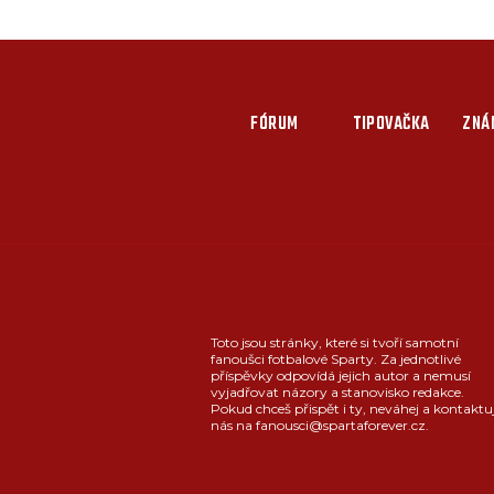
FÓRUM
TIPOVAČKA
ZNÁ
Toto jsou stránky, které si tvoří samotní
fanoušci fotbalové Sparty. Za jednotlivé
příspěvky odpovídá jejich autor a nemusí
vyjadřovat názory a stanovisko redakce.
Pokud chceš přispět i ty, neváhej a kontaktu
nás na fanousci@spartaforever.cz.