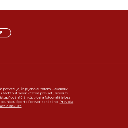
P
m potvrzuje, že je jeho autorem. Jakékoliv
u těchto stránek včetně převzetí, šíření či
ístupňování článků, videí a fotografií je bez
souhlasu Sparta Forever zakázáno.
Pravidla
race a diskuze
.