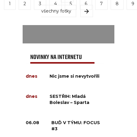
1
2
3
4
5
6
7
8
9
všechny fotky
NOVINKY NA INTERNETU
dnes
Nic jsme si nevytvořili
dnes
SESTŘIH: Mladá
Boleslav – Sparta
06.08
BUĎ V TÝMU: FOCUS
#3