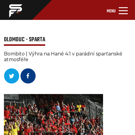
MENU
OLOMOUC - SPARTA
Bombito | Výhra na Hané 4:1 v parádní sparťanské
atmosféře