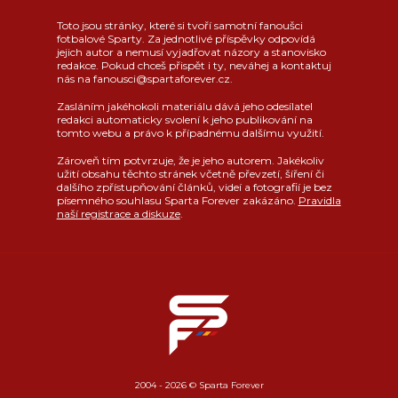
Toto jsou stránky, které si tvoří samotní fanoušci
fotbalové Sparty. Za jednotlivé příspěvky odpovídá
jejich autor a nemusí vyjadřovat názory a stanovisko
redakce. Pokud chceš přispět i ty, neváhej a kontaktuj
nás na fanousci@spartaforever.cz.
Zasláním jakéhokoli materiálu dává jeho odesílatel
redakci automaticky svolení k jeho publikování na
tomto webu a právo k případnému dalšímu využití.
Zároveň tím potvrzuje, že je jeho autorem. Jakékoliv
užití obsahu těchto stránek včetně převzetí, šíření či
dalšího zpřístupňování článků, videí a fotografií je bez
písemného souhlasu Sparta Forever zakázáno.
Pravidla
naší registrace a diskuze
.
2004 - 2026 © Sparta Forever