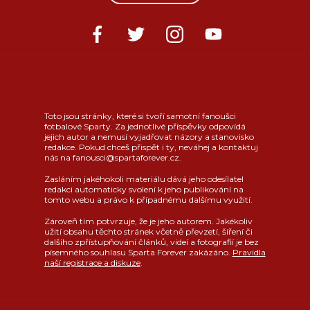
Toto jsou stránky, které si tvoří samotní fanoušci
fotbalové Sparty. Za jednotlivé příspěvky odpovídá
jejich autor a nemusí vyjadřovat názory a stanovisko
redakce. Pokud chceš přispět i ty, neváhej a kontaktuj
nás na fanousci@spartaforever.cz.
Zasláním jakéhokoli materiálu dává jeho odesílatel
redakci automaticky svolení k jeho publikování na
tomto webu a právo k případnému dalšímu využití.
Zároveň tím potvrzuje, že je jeho autorem. Jakékoliv
užití obsahu těchto stránek včetně převzetí, šíření či
dalšího zpřístupňování článků, videí a fotografií je bez
písemného souhlasu Sparta Forever zakázáno.
Pravidla
naší registrace a diskuze
.