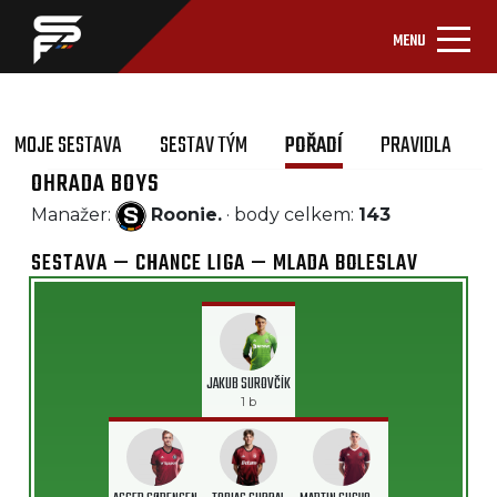
MENU
MOJE SESTAVA
SESTAV TÝM
POŘADÍ
PRAVIDLA
OHRADA BOYS
Manažer:
Roonie.
· body celkem:
143
SESTAVA — CHANCE LIGA — MLADA BOLESLAV
JAKUB SUROVČÍK
1 b