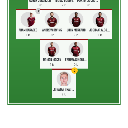
ASGER SØRENSEN
TOBIAS GUDDAL
MARTIN SUCHOMEL
0 b
2 b
0 b
V
ADAM KARABEC
ANDREW IRVING
JOHN MERCADO
JOSIMAR ALCOCER
1 b
0 b
2 b
1 b
ROMAN MACEK
EBRIMA SINGHATEH
1 b
0 b
C
JONATAN BRAUT BRUNES
2 b