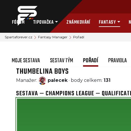
FÓRUM
TIPOVAČKA
ZNÁMKOVÁNÍ
FANTASY
N
Spartaforever.cz
Fantasy Manager
Pořadí
MOJE SESTAVA
SESTAV TÝM
POŘADÍ
PRAVIDLA
THUMBELINA BOYS
Manažer:
palecek
· body celkem:
131
SESTAVA — CHAMPIONS LEAGUE — QUALIFICAT