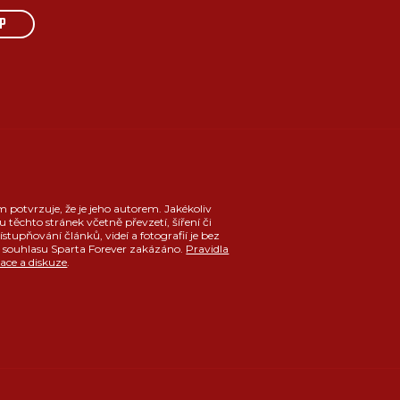
P
m potvrzuje, že je jeho autorem. Jakékoliv
u těchto stránek včetně převzetí, šíření či
ístupňování článků, videí a fotografií je bez
souhlasu Sparta Forever zakázáno.
Pravidla
race a diskuze
.