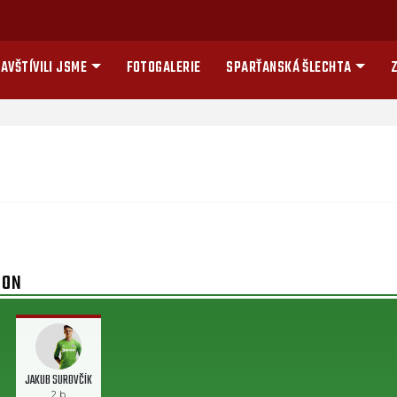
AVŠTÍVILI JSME
FOTOGALERIE
SPARŤANSKÁ ŠLECHTA
Z
ION
JAKUB SUROVČÍK
2 b