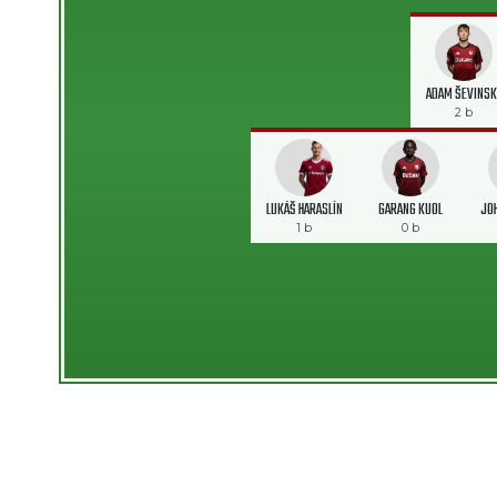
ADAM ŠEVINSK
2 b
LUKÁŠ HARASLÍN
GARANG KUOL
JO
1 b
0 b