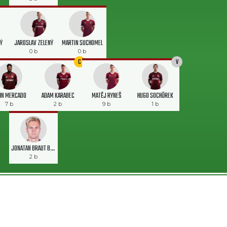
Ý
JAROSLAV ZELENÝ
MARTIN SUCHOMEL
0 b
0 b
C
V
HN MERCADO
ADAM KARABEC
MATĚJ RYNEŠ
HUGO SOCHŮREK
7 b
2 b
9 b
1 b
JONATAN BRAUT BRUNES
2 b