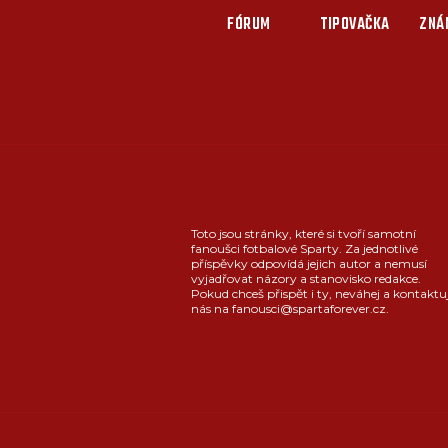
FÓRUM
TIPOVAČKA
ZNÁ
Toto jsou stránky, které si tvoří samotní
fanoušci fotbalové Sparty. Za jednotlivé
příspěvky odpovídá jejich autor a nemusí
vyjadřovat názory a stanovisko redakce.
Pokud chceš přispět i ty, neváhej a kontaktu
nás na fanousci@spartaforever.cz.