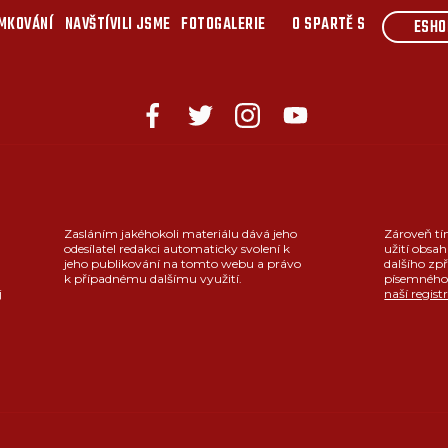
MKOVÁNÍ
NAVŠTÍVILI JSME
FOTOGALERIE
O SPARTĚ S
ESHO
Zasláním jakéhokoli materiálu dává jeho
Zároveň tí
odesílatel redakci automaticky svolení k
užití obsah
jeho publikování na tomto webu a právo
dalšího zpř
k případnému dalšímu využití.
písemného 
j
naší regist